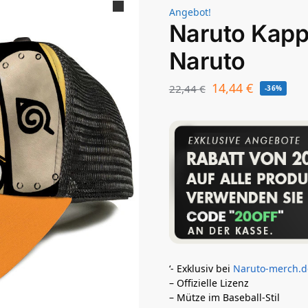
Angebot!
Naruto Kapp
Naruto
14,44
€
22,44
€
-36%
‘- Exklusiv bei
Naruto-merch.d
– Offizielle Lizenz
– Mütze im Baseball-Stil