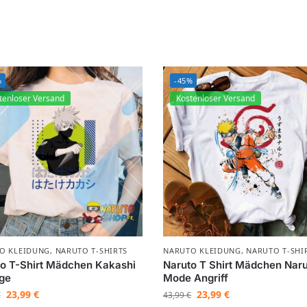
%
-45%
tenloser Versand
Kostenloser Versand
O KLEIDUNG
,
NARUTO T-SHIRTS
NARUTO KLEIDUNG
,
NARUTO T-SHI
o T-Shirt Mädchen Kakashi
Naruto T Shirt Mädchen Nar
ge
Mode Angriff
23,99
€
23,99
€
€
43,99
€