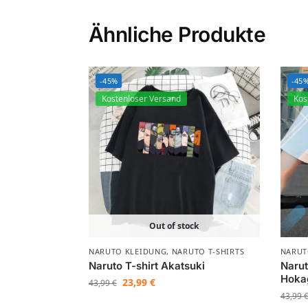
Ähnliche Produkte
-45%
-45
Kostenloser Versand
Kos
Out of stock
NARUTO KLEIDUNG
,
NARUTO T-SHIRTS
NARUT
Naruto T-shirt Akatsuki
Narut
Hoka
23,99
€
43,99
€
43,99