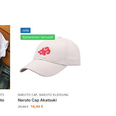
-44%
Kostenloser Versand
RTS
NARUTO CAP
,
NARUTO KLEIDUNG
uto
Naruto Cap Akatsuki
16,44
€
29,44
€