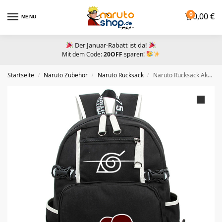
0
0,00
€
MENU
Der Januar-Rabatt ist da!
Mit dem Code:
20OFF
sparen!
Startseite
Naruto Zubehör​
Naruto Rucksack
Naruto Rucksack Akatsuki Akatsuki
/
/
/