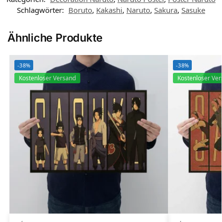
Schlagwörter:
Boruto
,
Kakashi
,
Naruto
,
Sakura
,
Sasuke
Ähnliche Produkte
-38%
-38%
Kostenloser Versand
Kostenloser Ve