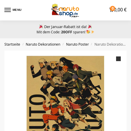
0
0,00
€
MENU
Der Januar-Rabatt ist da!
Mit dem Code:
20OFF
sparen!
Startseite
Naruto Dekorationen
Naruto Poster
Naruto Dekorationen: Poster mit Boruto
/
/
/