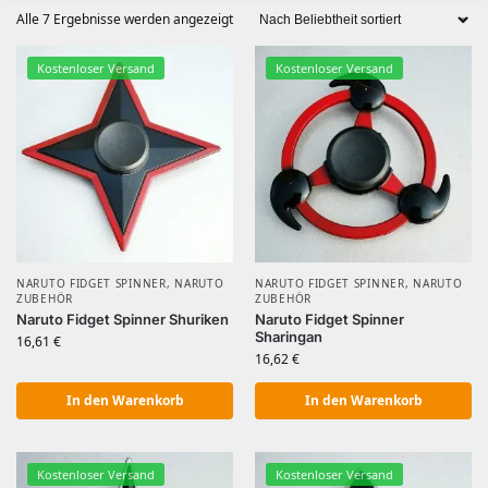
Alle 7 Ergebnisse werden angezeigt
Kostenloser Versand
Kostenloser Versand
NARUTO FIDGET SPINNER
,
NARUTO
NARUTO FIDGET SPINNER
,
NARUTO
ZUBEHÖR
ZUBEHÖR
Naruto Fidget Spinner Shuriken
Naruto Fidget Spinner
Sharingan
16,61
€
16,62
€
In den Warenkorb
In den Warenkorb
Kostenloser Versand
Kostenloser Versand