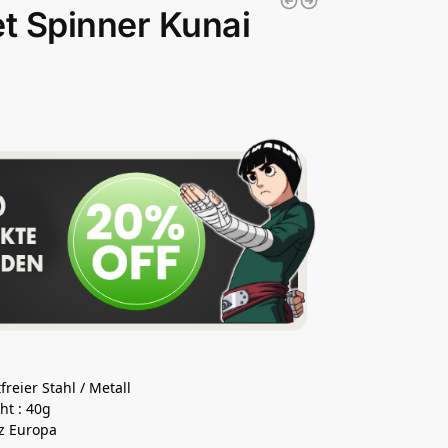
t Spinner Kunai
reier Stahl / Metall
ht : 40g
z Europa