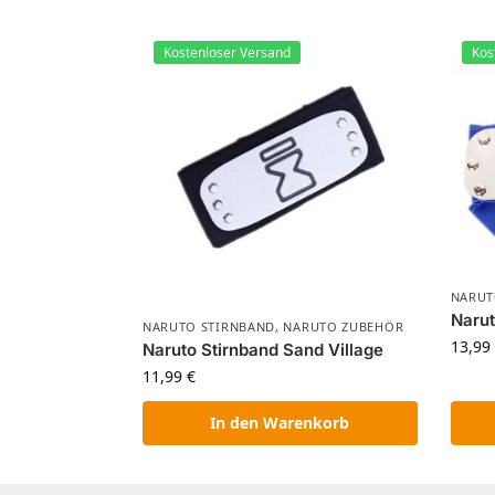
Kostenloser Versand
Kos
NARUT
Narut
NARUTO STIRNBAND
,
NARUTO ZUBEHÖR​
13,99
Naruto Stirnband Sand Village
11,99
€
In den Warenkorb