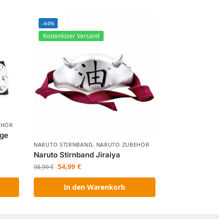
-44%
Kostenloser Versand
HÖR​
age
NARUTO STIRNBAND
,
NARUTO ZUBEHÖR​
Naruto Stirnband Jiraiya
54,99
€
98,99
€
In den Warenkorb