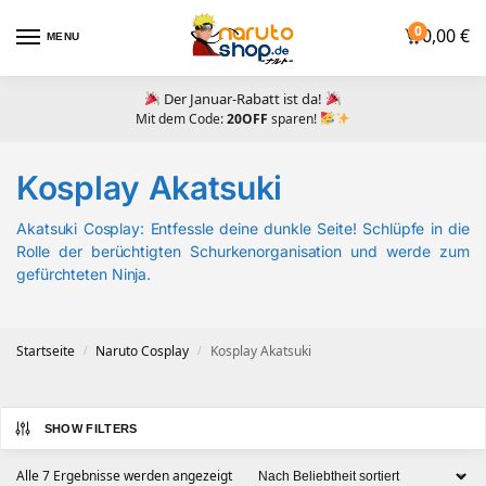
0
0,00
€
MENU
Der Januar-Rabatt ist da!
Mit dem Code:
20OFF
sparen!
Kosplay Akatsuki
Akatsuki Cosplay: Entfessle deine dunkle Seite! Schlüpfe in die
Rolle der berüchtigten Schurkenorganisation und werde zum
gefürchteten Ninja.
Startseite
Naruto Cosplay
Kosplay Akatsuki
/
/
SHOW FILTERS
Alle 7 Ergebnisse werden angezeigt