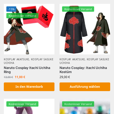
-15%
Kostenloser Versand
Kostenloser Versand
KOSPLAY AKATSUKI
,
KOSPLAY SASUKE
KOSPLAY AKATSUKI
,
KOSPLAY SASUKE
UCHIHA
UCHIHA
Naruto Cosplay Itachi Uchiha
Naruto Cosplay: Itachi Uchiha
Ring
Kostüm
11,00
€
29,00
€
13,00
€
In den Warenkorb
Ausführung wählen
Kostenloser Versand
Kostenloser Versand