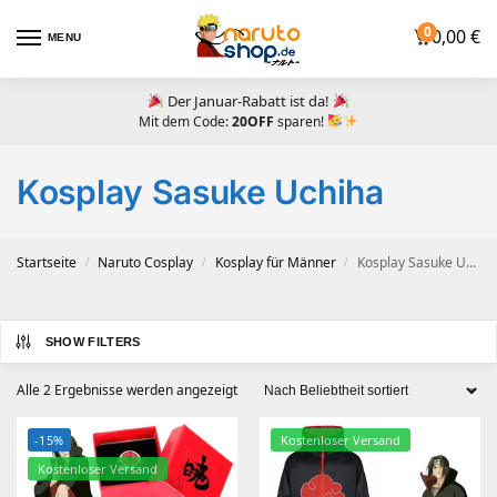
0
0,00
€
MENU
Der Januar-Rabatt ist da!
Mit dem Code:
20OFF
sparen!
Kosplay Sasuke Uchiha
Startseite
Naruto Cosplay
Kosplay für Männer
Kosplay Sasuke Uchiha
/
/
/
SHOW FILTERS
Alle 2 Ergebnisse werden angezeigt
-15%
Kostenloser Versand
Kostenloser Versand