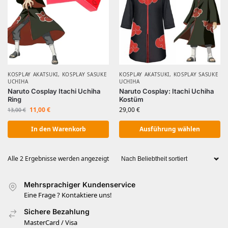
KOSPLAY AKATSUKI
,
KOSPLAY SASUKE
KOSPLAY AKATSUKI
,
KOSPLAY SASUKE
UCHIHA
UCHIHA
Naruto Cosplay Itachi Uchiha
Naruto Cosplay: Itachi Uchiha
Ring
Kostüm
11,00
€
29,00
€
13,00
€
In den Warenkorb
Ausführung wählen
Alle 2 Ergebnisse werden angezeigt
Mehrsprachiger Kundenservice
Eine Frage ? Kontaktiere uns!
Sichere Bezahlung
MasterCard / Visa