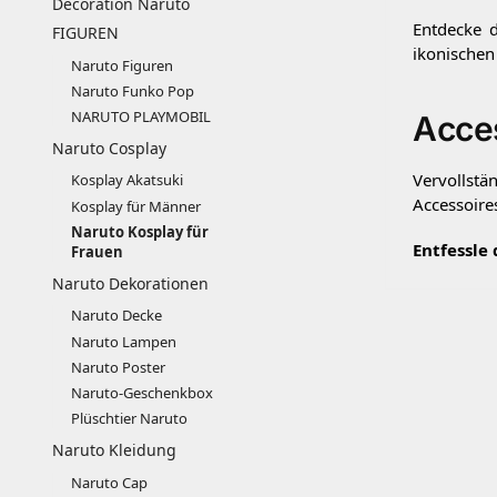
Décoration Naruto
Entdecke d
FIGUREN
ikonischen
Naruto Figuren
Naruto Funko Pop
NARUTO PLAYMOBIL
Acces
Naruto Cosplay
Vervollstä
Kosplay Akatsuki
Accessoire
Kosplay für Männer
Naruto Kosplay für
Entfessle
Frauen
Naruto Dekorationen
Naruto Decke
Naruto Lampen
Naruto Poster
Naruto-Geschenkbox
Plüschtier Naruto
Naruto Kleidung
Naruto Cap