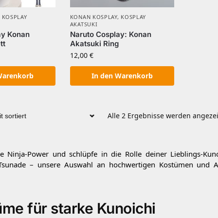
,
KOSPLAY
KONAN KOSPLAY
,
KOSPLAY
AKATSUKI
ay Konan
Naruto Cosplay: Konan
tt
Akatsuki Ring
12,00
€
Warenkorb
In den Warenkorb
Alle 2 Ergebnisse werden angeze
e Ninja-Power und schlüpfe in die Rolle deiner Lieblings-Kuno
Tsunade – unsere Auswahl an hochwertigen Kostümen und Acc
me für starke Kunoichi