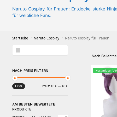
Naruto Cosplay für Frauen: Entdecke starke Ninj
für weibliche Fans.
Startseite
Naruto Cosplay
Naruto Kosplay für Frauen
/
/
Suchen
NACH PREIS FILTERN
Kostenloser Ve
Preis:
10 €
—
40 €
Filter
AM BESTEN BEWERTETE
PRODUKTE
Naruto LEGO - 8er Set