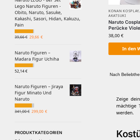
Lego Naruto Figuren -
KONAN KOSPLAY
Obito, Naruto, Sasuke,
AKATSUKI
Kakashi, Sasori, Hidan, Kakuzu,
Naruto Cospl
Pain
Perücke Viole
38,00
€
39,66
€
29,66
€
In den 
Naruto Figuren –
Madara Figur Uchiha
52,14
€
Naruto Figuren – Jiraya
Figur Minato Und
Zeige dein
Naruto
mächtige 
341,00
€
299,00
€
werden.
Kostü
PRODUKTKATEGORIEN