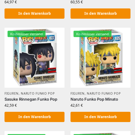
64,97
€
60,55
€
In den Warenkorb
In den Warenkorb
Kostenloser Versand
Kostenloser Versand
FIGUREN
,
NARUTO FUNKO POP
FIGUREN
,
NARUTO FUNKO POP
Sasuke Rinnegan Funko Pop
Naruto Funko Pop Minato
42,59
€
42,61
€
In den Warenkorb
In den Warenkorb