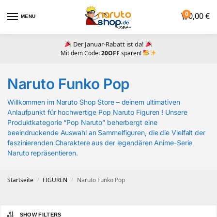
0
0,00
€
MENU
Der Januar-Rabatt ist da!
Mit dem Code:
20OFF
sparen!
Naruto Funko Pop
Willkommen im Naruto Shop Store – deinem ultimativen
Anlaufpunkt für hochwertige Pop Naruto Figuren ! Unsere
Produktkategorie “Pop Naruto” beherbergt eine
beeindruckende Auswahl an Sammelfiguren, die die Vielfalt der
faszinierenden Charaktere aus der legendären Anime-Serie
Naruto repräsentieren.
Startseite
FIGUREN
Naruto Funko Pop
/
/
SHOW FILTERS