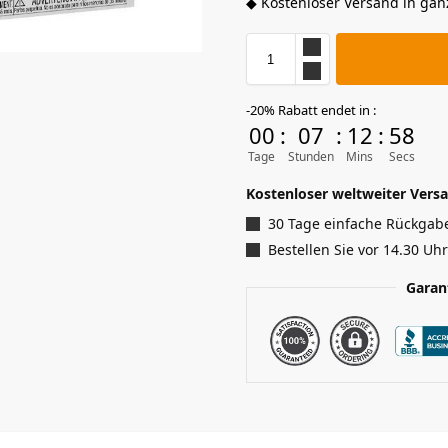
◆ Kostenloser Versand in gan
-20% Rabatt endet in :
00
:
07
:
12
:
57
Tage
Stunden
Mins
Secs
Kostenloser weltweiter Versa
30 Tage einfache Rückgab
Bestellen Sie vor 14.30 Uh
Garan