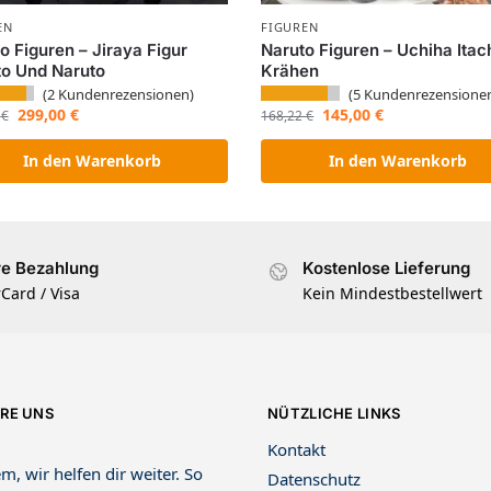
EN
FIGUREN
o Figuren – Jiraya Figur
Naruto Figuren – Uchiha Itac
o Und Naruto
Krähen
(
2
Kundenrezensionen)
(
5
Kundenrezensione
299,00
€
145,00
€
0
€
168,22
€
In den Warenkorb
In den Warenkorb
re Bezahlung
Kostenlose Lieferung
Card / Visa
Kein Mindestbestellwert
RE UNS
NÜTZLICHE LINKS
Kontakt
m, wir helfen dir weiter. So
Datenschutz