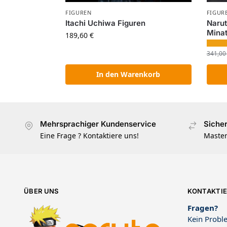
FIGUREN
FIGUR
Itachi Uchiwa Figuren
Narut
Minat
189,60
€
341,0
In den Warenkorb
Mehrsprachiger Kundenservice
Siche
Eine Frage ? Kontaktiere uns!
Master
ÜBER UNS
KONTAKTIE
Fragen?
Kein Proble