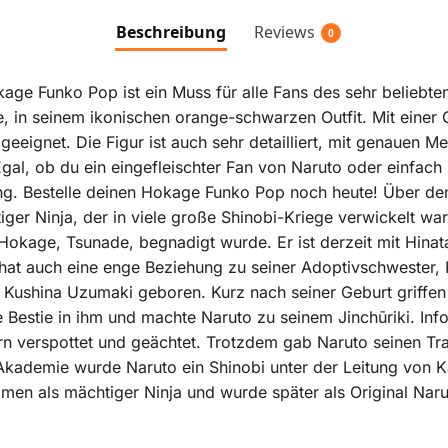
Beschreibung
Reviews
0
e Funko Pop ist ein Muss für alle Fans des sehr beliebte
 in seinem ikonischen orange-schwarzen Outfit. Mit einer 
 geeignet. Die Figur ist auch sehr detailliert, mit genauen
gal, ob du ein eingefleischter Fan von Naruto oder einfach
ung. Bestelle deinen Hokage Funko Pop noch heute! Über d
er Ninja, der in viele große Shinobi-Kriege verwickelt war.
okage, Tsunade, begnadigt wurde. Er ist derzeit mit Hinat
 hat auch eine enge Beziehung zu seiner Adoptivschwester
 Kushina Uzumaki geboren. Kurz nach seiner Geburt griff
e Bestie in ihm und machte Naruto zu seinem Jinchūriki. In
rn verspottet und geächtet. Trotzdem gab Naruto seinen T
Akademie wurde Naruto ein Shinobi unter der Leitung von K
amen als mächtiger Ninja und wurde später als Original Na