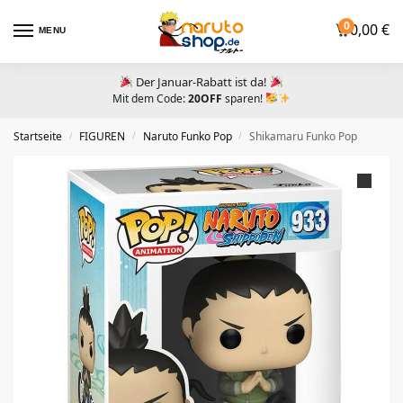
0
0,00
€
MENU
Der Januar-Rabatt ist da!
Mit dem Code:
20OFF
sparen!
Startseite
FIGUREN
Naruto Funko Pop
Shikamaru Funko Pop
/
/
/