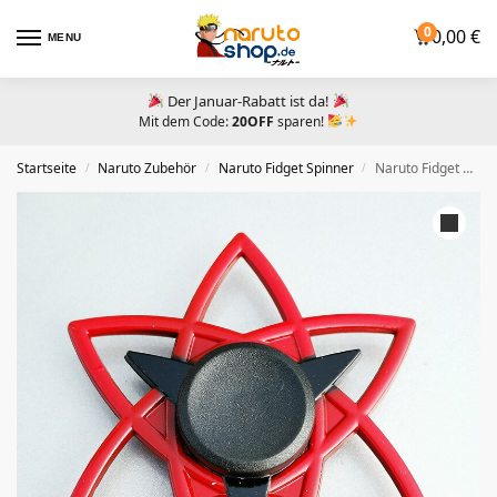
0
0,00
€
MENU
Der Januar-Rabatt ist da!
Mit dem Code:
20OFF
sparen!
Startseite
Naruto Zubehör​
Naruto Fidget Spinner
Naruto Fidget Spinner Sasuke Mangekyo Sharingan
/
/
/