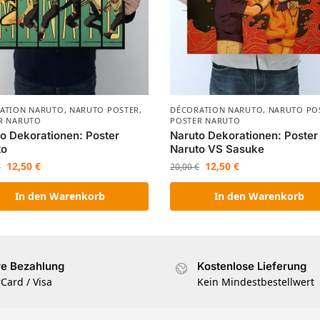
ATION NARUTO
,
NARUTO POSTER
,
DÉCORATION NARUTO
,
NARUTO PO
R NARUTO
POSTER NARUTO
o Dekorationen: Poster
Naruto Dekorationen: Poster
to
Naruto VS Sasuke
12,50
€
12,50
€
€
20,00
€
In den Warenkorb
In den Warenkorb
re Bezahlung
Kostenlose Lieferung
Card / Visa
Kein Mindestbestellwert