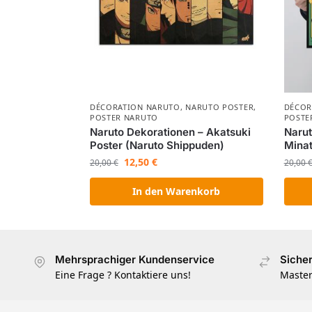
DÉCORATION NARUTO
,
NARUTO POSTER
,
DÉCOR
POSTER NARUTO
POSTE
Naruto Dekorationen – Akatsuki
Narut
Poster (Naruto Shippuden)
Mina
12,50
€
20,00
€
20,00
In den Warenkorb
Mehrsprachiger Kundenservice
Siche
Eine Frage ? Kontaktiere uns!
Master