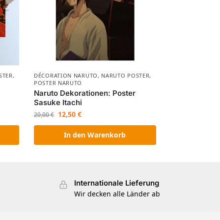
STER
,
DÉCORATION NARUTO
,
NARUTO POSTER
,
POSTER NARUTO
Naruto Dekorationen: Poster
Sasuke Itachi
12,50
€
20,00
€
In den Warenkorb
Internationale Lieferung
Wir decken alle Länder ab