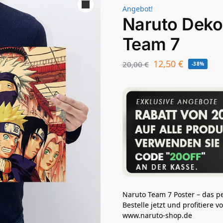
Angebot!
Naruto Deko
Team 7
12,50
€
20,00
€
-38%
Naruto Team 7 Poster – das p
Bestelle jetzt und profitiere
www.naruto-shop.de