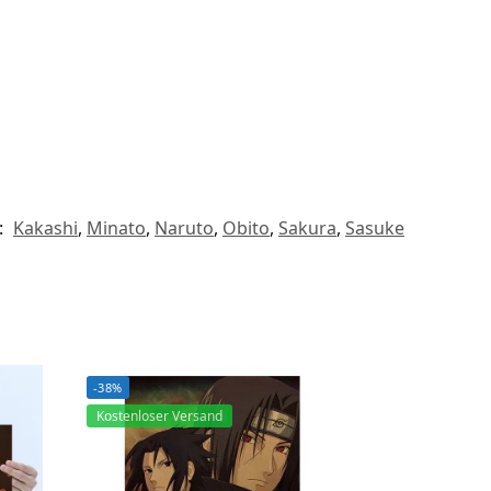
:
Kakashi
,
Minato
,
Naruto
,
Obito
,
Sakura
,
Sasuke
-38%
Kostenloser Versand