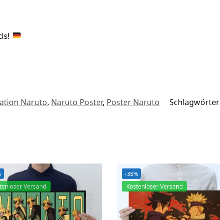
nds!
ation Naruto
,
Naruto Poster
,
Poster Naruto
Schlagwörter
%
-38%
tenloser Versand
Kostenloser Versand