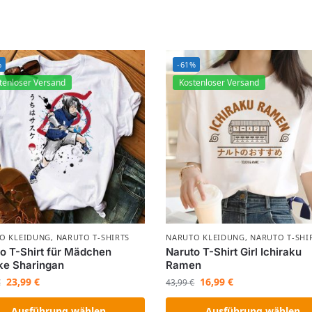
%
-61%
tenloser Versand
Kostenloser Versand
O KLEIDUNG
,
NARUTO T-SHIRTS
NARUTO KLEIDUNG
,
NARUTO T-SHI
o T-Shirt für Mädchen
Naruto T-Shirt Girl Ichiraku
ke Sharingan
Ramen
23,99
€
16,99
€
€
43,99
€
Ausführung wählen
Ausführung wählen