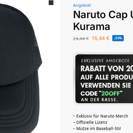
Angebot!
Naruto Cap 
Kurama
16,44
€
24,44
€
-33%
‘- Exklusiv für Naruto Merch
– Offizielle Lizenz
– Mütze im Baseball-Stil