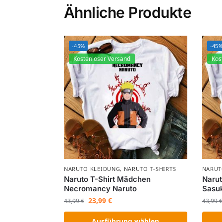
Ähnliche Produkte
-45%
-45
Kostenloser Versand
Kos
NARUTO KLEIDUNG
,
NARUTO T-SHIRTS
NARUT
Naruto T-Shirt Mädchen
Narut
Necromancy Naruto
Sasu
23,99
€
43,99
€
43,99
Ausführung wählen