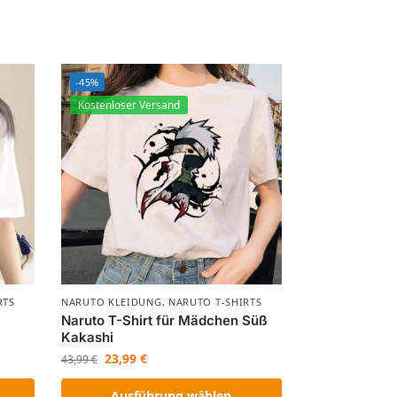
-45%
Kostenloser Versand
RTS
NARUTO KLEIDUNG
,
NARUTO T-SHIRTS
Naruto T-Shirt für Mädchen Süß
Kakashi
23,99
€
43,99
€
Ausführung wählen