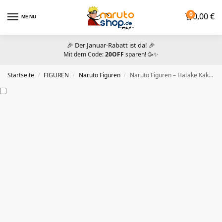
0
0,00
€
MENU
🎉 Der Januar-Rabatt ist da! 🎉
Mit dem Code:
20OFF
sparen! 🥳✨
Startseite
FIGUREN
Naruto Figuren
Naruto Figuren – Hatake Kakashi Figur
/
/
/