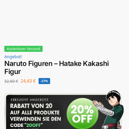
Kostenloser Versand
Angebot!
Naruto Figuren – Hatake Kakashi
Figur
24,43
€
32,60
€
-25%