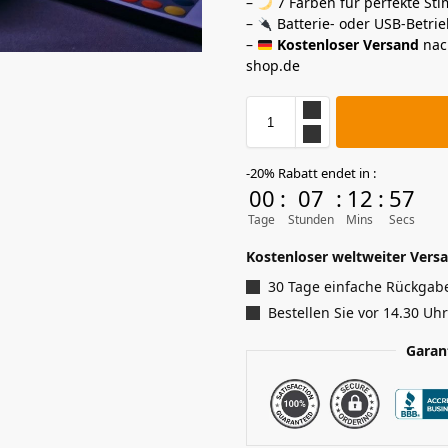
–
7 Farben für perfekte Sti
–
Batterie- oder USB-Betrie
–
Kostenloser Versand
nach
shop.de
-20% Rabatt endet in :
00
:
07
:
12
:
56
Tage
Stunden
Mins
Secs
Kostenloser weltweiter Versa
30 Tage einfache Rückgab
Bestellen Sie vor 14.30 Uh
Garan