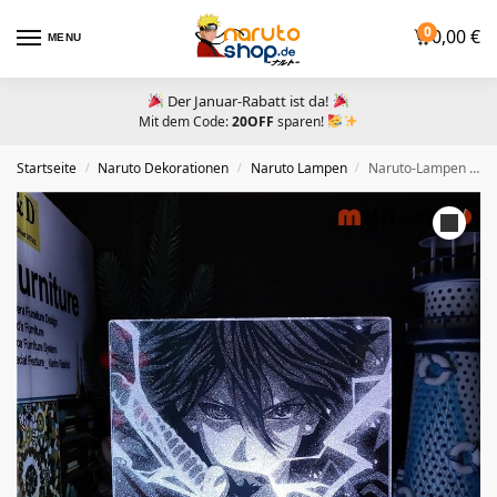
0
0,00
€
MENU
Der Januar-Rabatt ist da!
Mit dem Code:
20OFF
sparen!
Startseite
Naruto Dekorationen
Naruto Lampen
Naruto-Lampen Sasuke Chidori
/
/
/