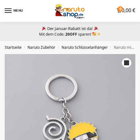
0
0,00
€
MENU
Der Januar-Rabatt ist da!
Mit dem Code:
20OFF
sparen!
Startseite
Naruto Zubehör​
Naruto Schlüsselanhänger
Naruto mit Konoha Logo Schlüsselanhänger
/
/
/