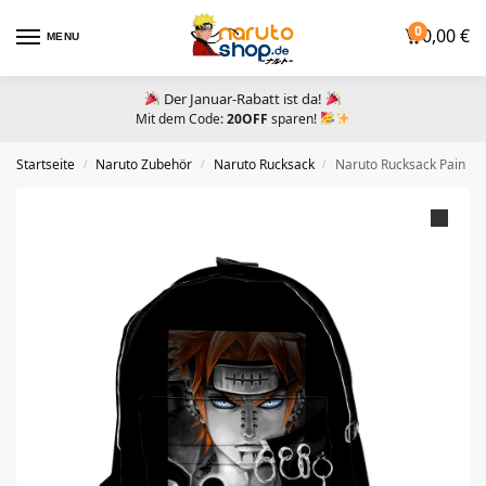
0
0,00
€
MENU
Der Januar-Rabatt ist da!
Mit dem Code:
20OFF
sparen!
Startseite
Naruto Zubehör​
Naruto Rucksack
Naruto Rucksack Pain
/
/
/