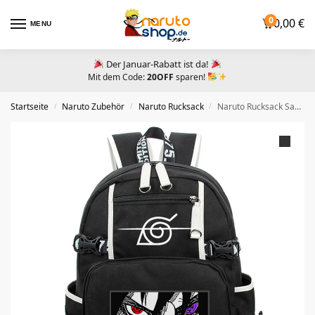
0
0,00
€
MENU
Der Januar-Rabatt ist da!
Mit dem Code:
20OFF
sparen!
Startseite
Naruto Zubehör​
Naruto Rucksack
Naruto Rucksack Sasuke Rinnegan und Sharingan
/
/
/