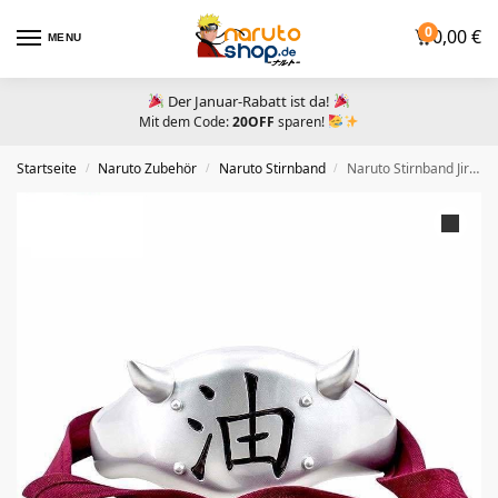
0
0,00
€
MENU
Der Januar-Rabatt ist da!
Mit dem Code:
20OFF
sparen!
Startseite
Naruto Zubehör​
Naruto Stirnband
Naruto Stirnband Jiraiya
/
/
/