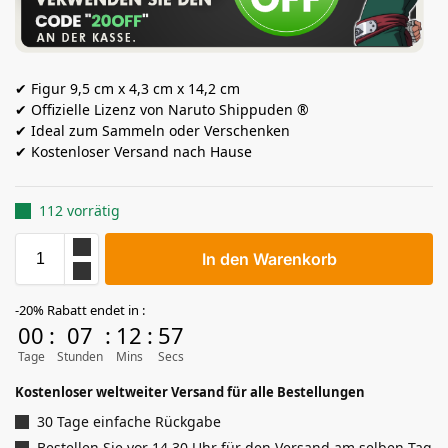
✔ Figur 9,5 cm x 4,3 cm x 14,2 cm
✔ Offizielle Lizenz von Naruto Shippuden ®
✔ Ideal zum Sammeln oder Verschenken
✔ Kostenloser Versand nach Hause
112 vorrätig
In den Warenkorb
-20% Rabatt endet in :
00
:
07
:
12
:
56
Tage
Stunden
Mins
Secs
Kostenloser weltweiter Versand für alle Bestellungen
30 Tage einfache Rückgabe
Bestellen Sie vor 14.30 Uhr für den Versand am selben Tag