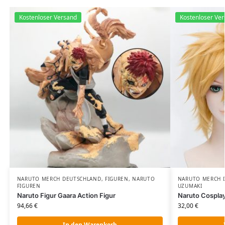
Kostenloser Versand
Kostenloser Ve
NARUTO MERCH DEUTSCHLAND
,
FIGUREN
,
NARUTO
NARUTO MERCH 
FIGUREN
UZUMAKI
Naruto Figur Gaara Action Figur
Naruto Cospla
94,66
€
32,00
€
In den Warenkorb